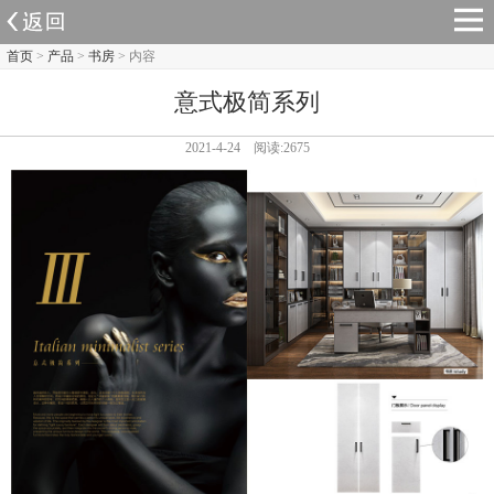
首页
>
产品
>
书房
> 内容
意式极简系列
2021-4-24 阅读:2675